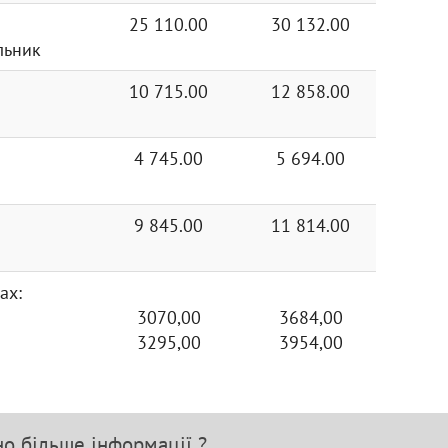
Ціна (висока > низька)
25 110.00
30 132.00
льник
Рейтинг (починаючи з
високого)
10 715.00
12 858.00
Рейтинг (починаючи з
низького)
4 745.00
5 694.00
Модель (А - Я)
Модель (Я - А)
9 845.00
11 814.00
ах:
3070,00
3684,00
3295,00
3954,00
но більше інформації ?