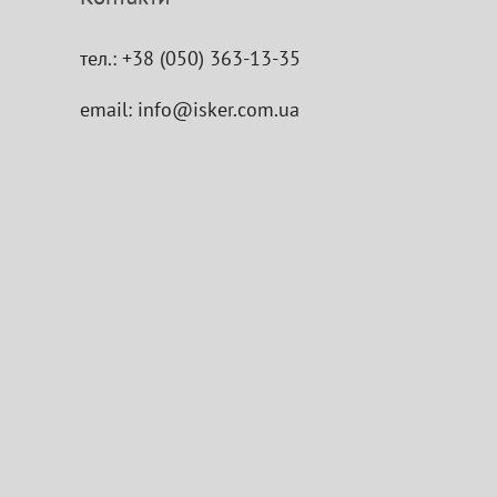
тел.:
+38 (050) 363-13-35
email:
info@isker.com.ua