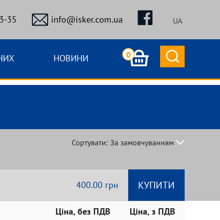
3-35
info@isker.com.ua
UA
0
НИХ
НОВИНИ
Сортувати: За замовчуванням
За замовчуванням
Назва (А - Я)
КУПИТИ
400.00 грн
Назва (Я - А)
Ціна (низька > висока)
Ціна, без ПДВ
Ціна, з ПДВ