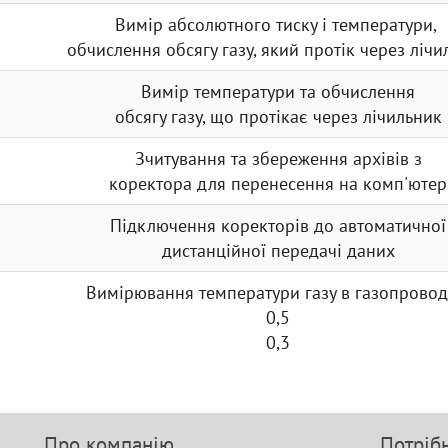
Вимір абсолютного тиску і температури,
обчислення обсягу газу, який протік через лічи
Вимір температури та обчислення
обсягу газу, що протікає через лічильник
Зчитування та збереження архівів з
коректора для перенесення на комп'ютер
Підключення коректорів до автоматичної
дистанційної передачі даних
Вимірювання температури газу в газопровод
0,5
0,3
Про компанію
Потріб