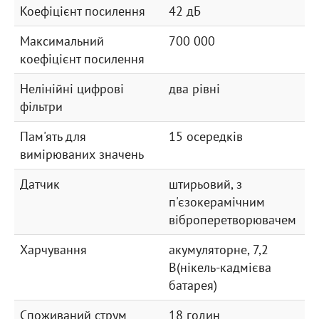
Коефіцієнт посилення
42 дБ
Максимальний
700 000
коефіцієнт посилення
Нелінійні цифрові
два рівні
фільтри
Пам'ять для
15 осередків
вимірюваних значень
Датчик
штирьовий, з
п'єзокерамічним
віброперетворювачем
Харчування
акумуляторне, 7,2
В(нікель-кадмієва
батарея)
Споживаний струм
18 годин