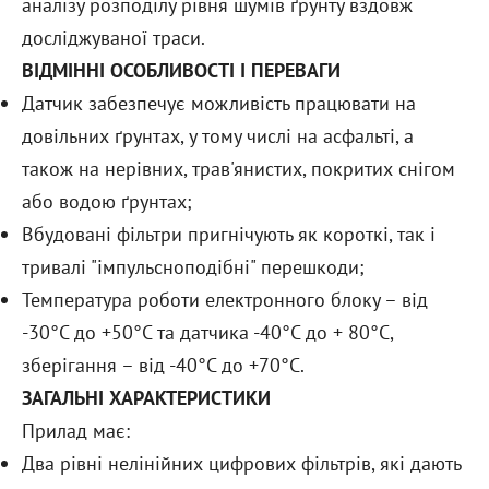
аналізу розподілу рівня шумів ґрунту вздовж
досліджуваної траси.
ВІДМІННІ ОСОБЛИВОСТІ І ПЕРЕВАГИ
Датчик забезпечує можливість працювати на
довільних ґрунтах, у тому числі на асфальті, а
також на нерівних, трав'янистих, покритих снігом
або водою ґрунтах;
Вбудовані фільтри пригнічують як короткі, так і
тривалі "імпульсноподібні" перешкоди;
Температура роботи електронного блоку – від
-30°C до +50°C та датчика -40°C до + 80°C,
зберігання – від -40°C до +70°C.
ЗАГАЛЬНІ ХАРАКТЕРИСТИКИ
Прилад має:
Два рівні нелінійних цифрових фільтрів, які дають