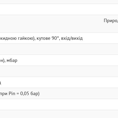
Природ
акидною гайкою), кутове 90°, вхід/вихід
н), мбар
д
ри Рin = 0,05 бар)