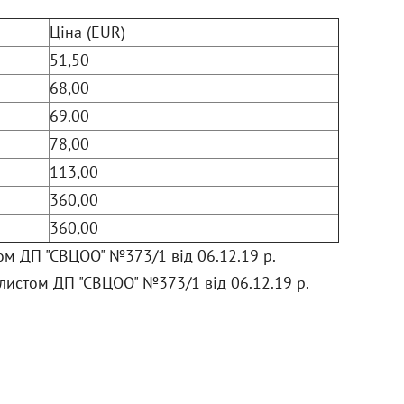
Ціна (висока > низька)
Ціна (EUR)
Рейтинг (починаючи з
51,50
високого)
68,00
Рейтинг (починаючи з
69.00
низького)
78,00
Модель (А - Я)
113,00
Модель (Я - А)
360,00
360,00
том ДП "СВЦОО" №373/1 від 06.12.19 р.
 листом ДП "СВЦОО" №373/1 від 06.12.19 р.