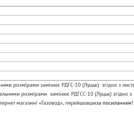
ьними розмірами замінює РДГС-10 (Луцьк) згідно з лис
дівельними розмірами замінює РДГСС-10 (Луцьк) згідно з
тернет магазині «Газовод», перейшовши
за посиланням
!