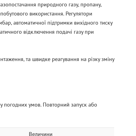
 газопостачання природного газу, пропану,
о-побутового використання. Регулятори
 мбар, автоматичної підтримки вихідного тиску
оматичного відключення подачі газу при
таження, та швидке реагування на різку зміну
у погодних умов. Повторний запуск або
Величини