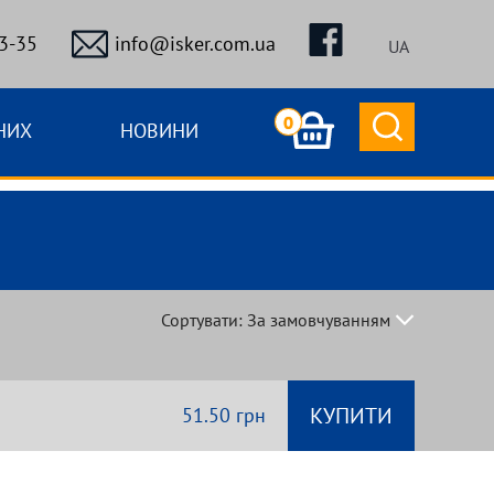
3-35
info@isker.com.ua
UA
0
НИХ
НОВИНИ
Сортувати: За замовчуванням
За замовчуванням
Назва (А - Я)
КУПИТИ
51.50 грн
Назва (Я - А)
Ціна (низька > висока)