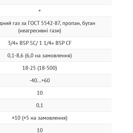
+
ний газ за ГОСТ 5542-87, пропан, бутан
(неагресивні гази)
3/4» ВSР SС/ 1 1/4» ВSР СF
0,1-8,6 (6,0 на замовлення)
18-25 (18-500)
-40...+60
10
0,1
±10 (±5 на замовлення)
10