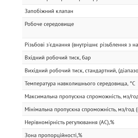
Запобіжний клапан
Робоче середовище
Різьбові з'єднання (внутрішнє різьблення з н
Вхідний робочий тиск, бар
Вихідний робочий тиск, стандартний, (діапазо
Температура навколишнього середовища, °С
Максимальна пропускна спроможність, мз/го
Мінімальна пропускна спроможність, мз/год (п
Нерівномірність регулювання (АС),%
Зона пропорційності,%