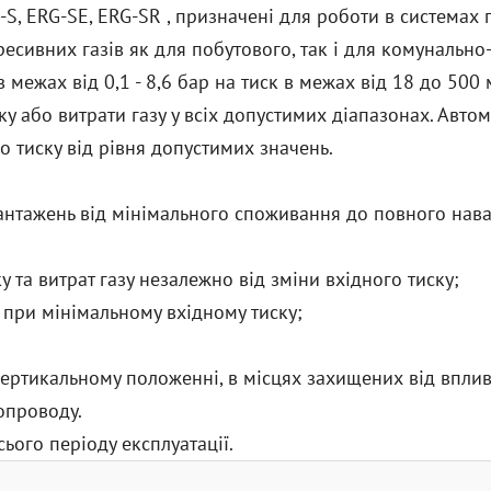
G-S, ERG-SE, ERG-SR , призначені для роботи в системах
агресивних газів як для побутового, так і для комунальн
в межах від 0,1 - 8,6 бар на тиск в межах від 18 до 500
ску або витрати газу у всіх допустимих діапазонах. Авт
 тиску від рівня допустимих значень.
антажень від мінімального споживання до повного наван
 та витрат газу незалежно від зміни вхідного тиску;
при мінімальному вхідному тиску;
ертикальному положенні, в місцях захищених від вплив
опроводу.
ого періоду експлуатації.