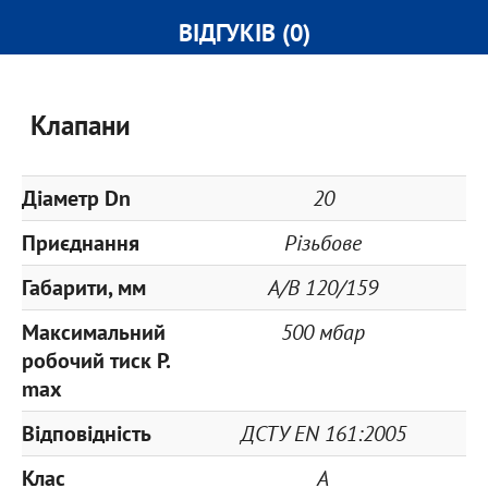
ВІДГУКІВ (0)
Клапани
Діаметр Dn
20
Приєднання
Різьбове
Габарити, мм
A/B 120/159
Максимальний
500 мбар
робочий тиск P.
max
Відповідність
ДСТУ EN 161:2005
Клас
A