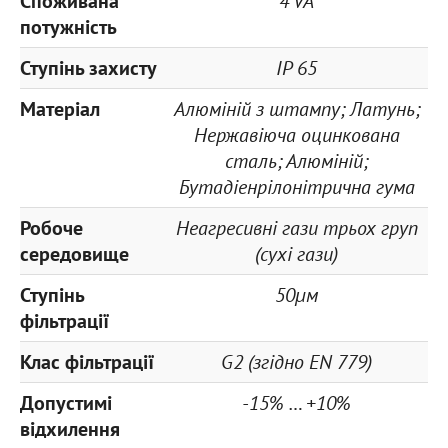
Споживана
4 VA
потужність
Ступінь захисту
IP 65
Матеріал
Алюміній з штампу; Латунь;
Нержавіюча оцинкована
сталь; Алюміній;
Бутадіенрілонітрична гума
Робоче
Неагресивні гази трьох груп
середовище
(сухі гази)
Ступінь
50µм
фільтрації
Клас фільтрації
G2 (згідно EN 779)
Допустимі
-15% … +10%
відхилення