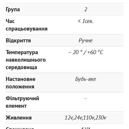
Група
2
Час
< 1сек.
спрацьовування
Відкриття
Ручне
Температура
– 20 ° / +60 °С
навколишнього
середовища
Настановне
Будь-яке
положення
Фільтруючий
-
елемент
Живлення
12v,24v,110v,230v