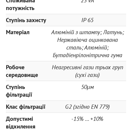
Споживана
23 VA
потужність
Ступінь захисту
IP 65
Матеріал
Алюміній з штампу; Латунь;
Нержавіюча оцинкована
сталь; Алюміній;
Бутадіенрілонітрична гума
Робоче
Неагресивні гази трьох груп
середовище
(сухі гази)
Ступінь
50µм
фільтрації
Клас фільтрації
G2 (згідно EN 779)
Допустимі
-15% … +10%
відхилення