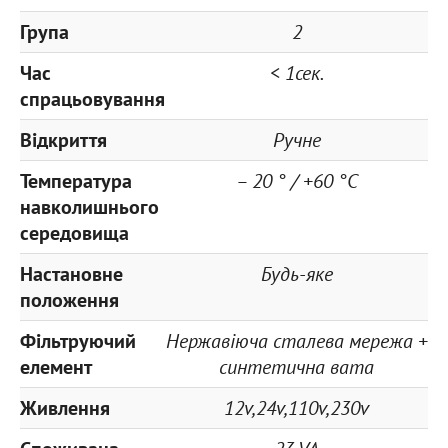
Група
2
Час
< 1сек.
спрацьовування
Відкриття
Ручне
Температура
– 20 ° / +60 °С
навколишнього
середовища
Настановне
Будь-яке
положення
Фільтруючий
Нержавіюча сталева мережа +
елемент
синтетична вата
Живлення
12v,24v,110v,230v