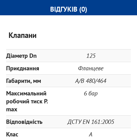
ВІДГУКІВ (0)
Клапани
Діаметр Dn
125
Приєднання
Фланцеве
Габарити, мм
A/B 480/464
Максимальний
6 бар
робочий тиск P.
max
Відповідність
ДСТУ EN 161:2005
Клас
A