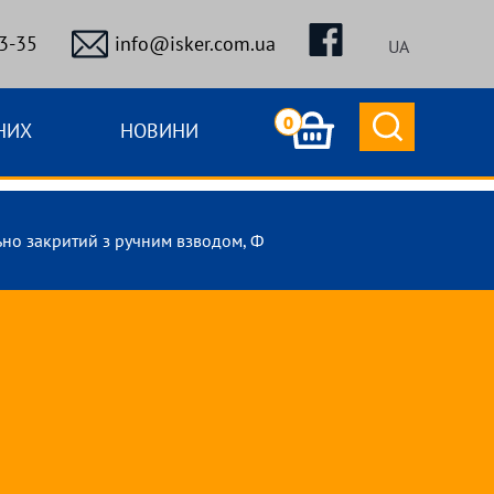
3-35
info@isker.com.ua
UA
0
НИХ
НОВИНИ
но закритий з ручним взводом, Ф