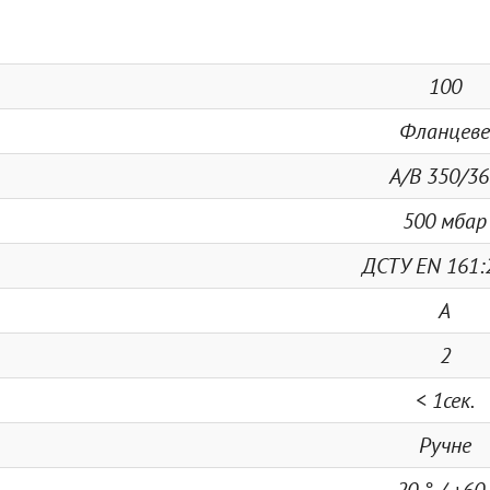
100
Фланцеве
A/B 350/36
500 мбар
ДСТУ EN 161:
A
2
< 1сек.
Ручне