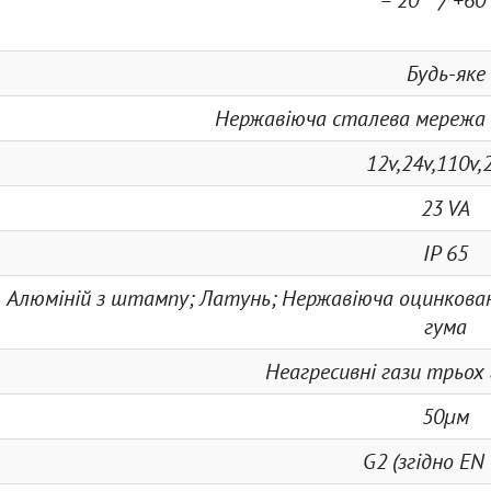
– 20 ° / +60
Будь-яке
Нержавіюча сталева мережа
12v,24v,110v,
23 VA
IP 65
Алюміній з штампу; Латунь; Нержавіюча оцинкован
гума
Неагресивні гази трьох г
50µм
G2 (згідно EN