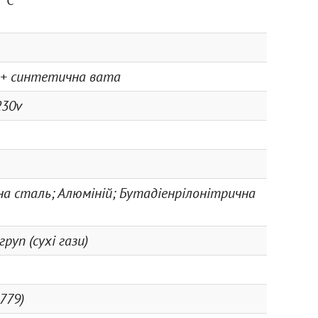
 °С
 + синтетична вата
230v
а сталь; Алюміній; Бутадіенрілонітрична
руп (сухі гази)
 779)