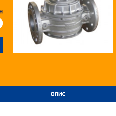
н
ОПИС