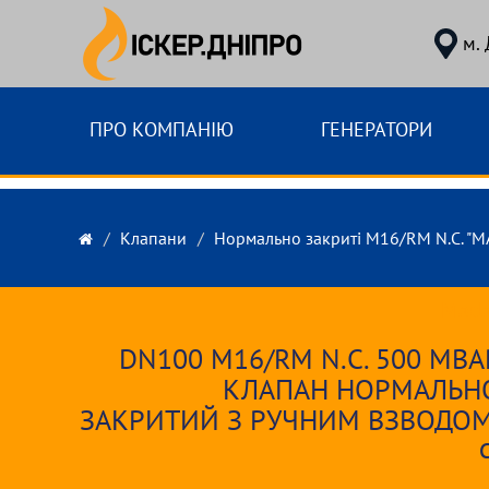
м.
ПРО КОМПАНІЮ
ГЕНЕРАТОРИ
Клапани
Нормально закриті M16/RM N.C. "MA
Mada
DN100 M16/RM N.С. 500 MBA
КЛАПАН НОРМАЛЬН
ЗАКРИТИЙ З РУЧНИМ ВЗВОДОМ