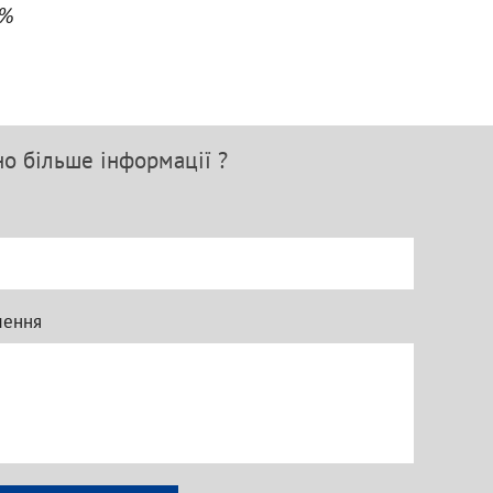
0%
но більше інформації ?
лення