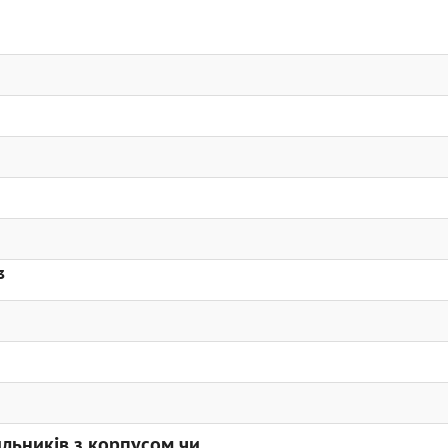
³
льників з корпусом чи