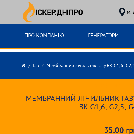
м.
ПРО КОМПАНІЮ
ГЕНЕРАТОРИ
Газ
Мембранний лічильник газу BK G1,6; G2,
Elster (Німеччин
МЕМБРАННИЙ ЛІЧИЛЬНИК ГАЗ
BK G1,6; G2,5; G
35.00 гр