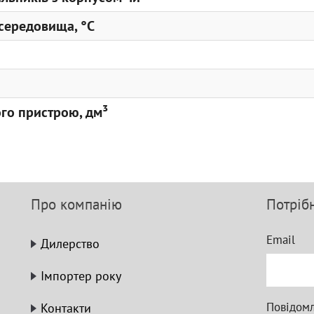
середовища, °С
го пристрою, дм³
Про компанію
Потріб
Email
Дилерство
Імпортер року
Повідом
Контакти