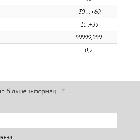
-30 ... +60
-15..+35
99999,999
0,2
но більше інформації ?
лення