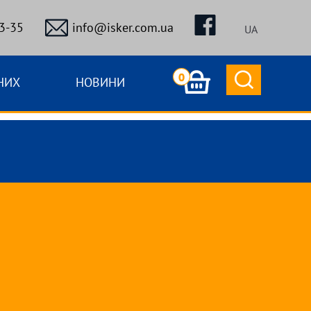
3-35
info@isker.com.ua
UA
0
НИХ
НОВИНИ