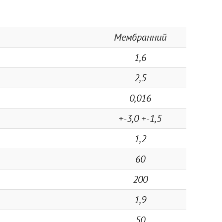
Мембранний
1,6
2,5
0,016
+-3,0 +-1,5
1,2
60
200
1,9
50