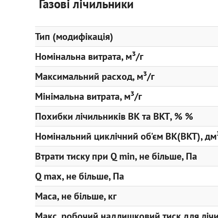
Газові лічильники
Тип (модифікація)
Номінальна витрата, м³/г
Максимальний расход, м³/г
Мінімальна витрата, м³/г
Похибки лічильників ВК та ВКТ, % %
Номінальний циклічний об'єм ВК(ВКТ), дм
Втрати тиску при Q min, не більше, Па
Q max, не більше, Па
Маса, не більше, кг
Макс. робочий надлишковий тиск для лічи