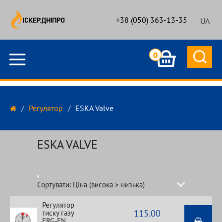
+38 (050) 363-13-35
UA
0
Регулятор
ESKA Valve
ESKA VALVE
Сортувати: Ціна (висока > низька)
За замовчуванням
Регулятор
115.00
тиску газу
Назва (А - Я)
ERG-EN