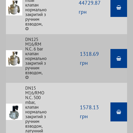
mbar
44729.87
клапан
нормально
грн
закритий з
ручним
взводом,
Ф
DN125
M16/RM
N.С. 6 bar
1318.69
клапан
нормально
грн
закритий з
ручним
взводом,
Ф
DN15
M16/RMO
N.С. 500
mbar,
1578.13
клапан
нормально
грн
закритий з
ручним
взводом,
латунний