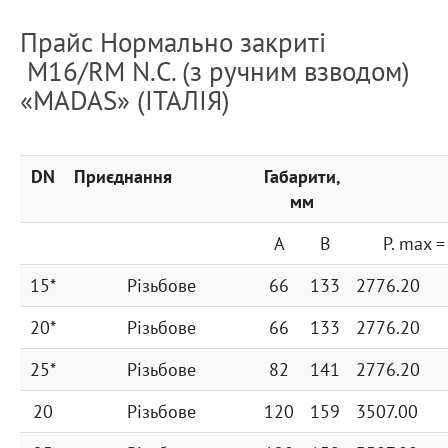
Прайс Нормально закриті
M16/RM N.C. (з ручним взводом)
«MADAS» (ІТАЛІЯ)
DN
Приєднання
Габарити,
мм
A
B
P. max 
15*
Різьбове
66
133
2776.20
20*
Різьбове
66
133
2776.20
25*
Різьбове
82
141
2776.20
20
Різьбове
120
159
3507.00