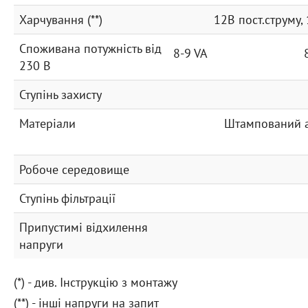
Харчування (**)
12В пост.струму,
Споживана потужність від
8-9 VA
230 В
Ступінь захисту
Матеріали
Штампований а
Робоче середовище
Ступінь фільтрації
Припустимі відхилення
напруги
(*) - див. Інструкцію з монтажу
(**) - інші напруги на запит