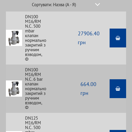
Сортувати: Назва (А - Я)
За замовчуванням
DN100
M16/RM
Назва (А - Я)
N.С. 500
mbar
Назва (Я - А)
27906.40
клапан
нормально
Ціна (низька > висока)
грн
закритий з
ручним
Ціна (висока > низька)
взводом,
Рейтинг (починаючи з
Ф
високого)
DN100
Рейтинг (починаючи з
M16/RM
низького)
N.С. 6 bar
664.00
клапан
Модель (А - Я)
нормально
грн
закритий з
Модель (Я - А)
ручним
взводом,
Ф
DN125
M16/RM
N.С. 500