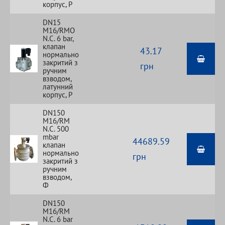
корпус, Р
DN15
M16/RMO
N.С. 6 bar,
клапан
43.17
нормально
закритий з
грн
ручним
взводом,
латунний
корпус, Р
DN150
M16/RM
N.С. 500
mbar
44689.59
клапан
нормально
грн
закритий з
ручним
взводом,
Ф
DN150
M16/RM
N.С. 6 bar