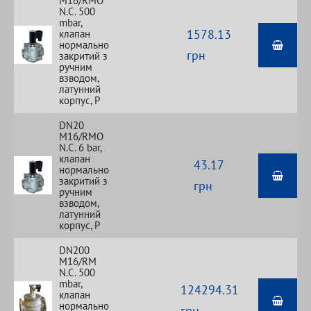
M16/RMO
N.С. 500
mbar,
1578.13
клапан
нормально
грн
закритий з
ручним
взводом,
латунний
корпус, Р
DN20
M16/RMO
N.С. 6 bar,
клапан
43.17
нормально
закритий з
грн
ручним
взводом,
латунний
корпус, Р
DN200
M16/RM
N.С. 500
mbar,
124294.31
клапан
нормально
грн