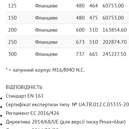
125
Фланцеве
480
464
60753.00
150
Фланцеве
480
475
60753.00
200
Фланцеве
600
510
163854.60
250
Фланцеве
673
510
202874.70
300
Фланцеве
737
665
245227.50
* = латунний корпус M16/RMO N.С.
ВІДПОВІДНІСТЬ
Стандарт EN 161
Сертифікат експертизи типу № UA.TR.012.C.03335-20
Регламент ЄС 2016/426
Директива 2014/68/UE (для версії тиску Pmax=6bar)